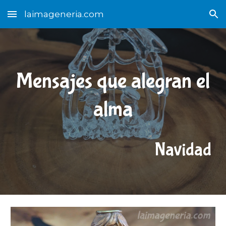
laimageneria.com
Skip to main content
Skip to navigation
Mensajes que alegran el
alma
Navidad